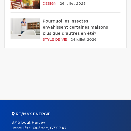
DESIGN
|
26 juillet 2026
Pourquoi les insectes
envahissent certaines maisons
plus que d'autres en été?
STYLE DE VIE
|
24 juillet 2026
RE/MAX ÉNERGIE
3715 boul. Harvey
Jonquière, Québec, G7X 3A7