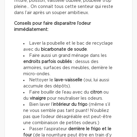
friture, poisson, vaisselle oubliée, poubelle trop
pleine… On connait tous cette senteur qui reste
dans l’air après un souper ambitieux.
Conseils pour faire disparaitre l’odeur
immédiatement:
Laver la poubelle et le bac de recyclage
avec du
bicarbonate de soude
.
Faire aussi un grand ménage dans les
endroits parfois oubliés
: dessus des
armoires, surfaces des meubles, derrière le
micro-ondes.
Nettoyer le
lave-vaisselle
(oui, lui aussi
accumule des dépôts).
Faire bouillir de l’eau avec du
citron
ou
du
vinaigre
pour neutraliser les odeurs.
Bien laver l’
intérieur du frigo
(même s’il
ne vous semble pas tant puant! N’oubliez
pas que l’odeur désagréable est peut-être
une combinaison de petites odeurs.)
Passer l’aspirateur
derrière le frigo et le
four
(de la nourriture peut être en train d’y