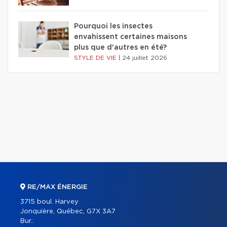
Pourquoi les insectes
envahissent certaines maisons
plus que d'autres en été?
STYLE DE VIE
|
24 juillet 2026
RE/MAX ÉNERGIE
3715 boul. Harvey
Jonquière, Québec, G7X 3A7
Bur.: