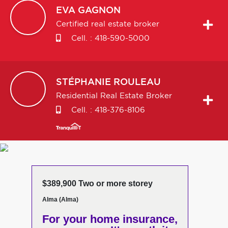
EVA
GAGNON
Certified real estate broker
Cell. :
418-590-5000
STÉPHANIE
ROULEAU
Residential Real Estate Broker
Cell. :
418-376-8106
$389,900 Two or more storey
Alma (Alma)
For your home insurance,