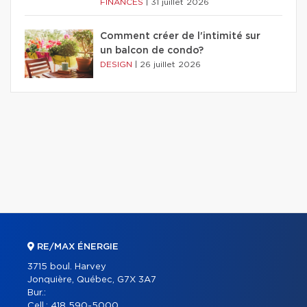
FINANCES
|
31 juillet 2026
Comment créer de l'intimité sur
un balcon de condo?
DESIGN
|
26 juillet 2026
RE/MAX ÉNERGIE
3715 boul. Harvey
Jonquière, Québec, G7X 3A7
Bur.:
Cell.:
418 590-5000